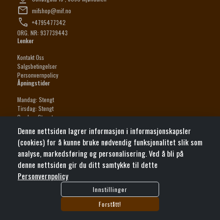
mail
mifshop@mif.no
phone
+4795477342
ORG. NR: 937739443
Lenker
Kontakt Oss
Salgsbetingelser
Personvernpolicy
Åpningstider
Mandag:
Stengt
Tirsdag:
Stengt
Onsdag:
Stengt
Torsdag:
16:00 - 19:00
Denne nettsiden lagrer informasjon i informasjonskapsler
Fredag:
Stengt
(cookies) for å kunne bruke nødvendig funksjonalitet slik som
Lørdag:
Stengt
analyse, markedsføring og personalisering. Ved å bli på
Søndag:
Stengt
MIFshop
denne nettsiden gir du ditt samtykke til dette
Personvernpolicy
Vår nettbutikk tilbyr et bredt spekter av supporterartikler og treningstøy til
Mjøndalen IF.
Innstillinger
Forstått!
warning
Butikken er stengt i dag. Kassen er deaktivert til vi er online igjen