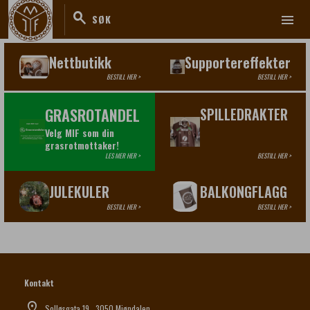
search
menu
SØK
Nettbutikk
Supportereffekter
BESTILL HER >
BESTILL HER >
GRASROTANDEL
SPILLEDRAKTER
Velg MIF som din
grasrotmottaker!
LES MER HER >
BESTILL HER >
JULEKULER
BALKONGFLAGG
BESTILL HER >
BESTILL HER >
Kontakt
pin_drop
Solløsgata 19 , 3050 Mjøndalen